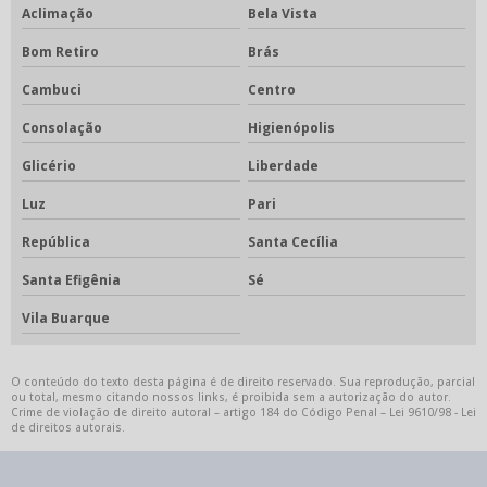
Aclimação
Bela Vista
Bom Retiro
Brás
Cambuci
Centro
Consolação
Higienópolis
Glicério
Liberdade
Luz
Pari
República
Santa Cecília
Santa Efigênia
Sé
Vila Buarque
O conteúdo do texto desta página é de direito reservado. Sua reprodução, parcial
ou total, mesmo citando nossos links, é proibida sem a autorização do autor.
Crime de violação de direito autoral – artigo 184 do Código Penal –
Lei 9610/98 - Lei
de direitos autorais
.