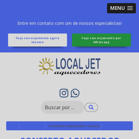
MENU
Entre em contato com um de nossos especialistas!
Faça seu orçamento agora
Faça seu orçamento por
mesmo
Whatsapp
Home
Informações
Conserto aquecedor osasco