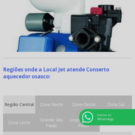
Regiões onde a Local Jet atende Conserto
aquecedor osasco:
Região Central
Zona Norte
Zona Oeste
Zona Sul
chamar no
Grande São
Litoral de São
WhatsApp
Zona Leste
Paulo
Paulo