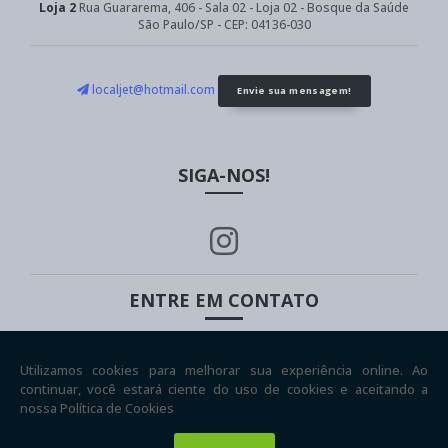
Loja 2
Rua Guararema, 406 - Sala 02 - Loja 02 - Bosque da Saúde
São Paulo/SP - CEP: 04136-030
localjet@hotmail.com
Envie sua mensagem!
SIGA-NOS!
ENTRE EM CONTATO
(11) 5939-8598
(11) 9999-30733
Copyright © Local Jet. (Lei 9610 de 19/02/1998)