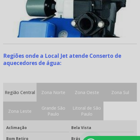
Regiões onde a Local Jet atende Conserto de
aquecedores de água:
Região Central
Zona Norte
Zona Oeste
Zona Sul
Grande São
Litoral de São
Zona Leste
Paulo
Paulo
Aclimação
Bela Vista
Bom Retiro
Brás