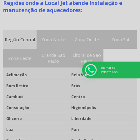
Regiões onde a Local Jet atende Instalação e
manutenção de aquecedores:
Região Central
Zona Norte
Zona Oeste
Zona Sul
Grande São
Litoral de São
Zona Leste
Paulo
Paulo
chamar no
WhatsApp
Aclimação
Bela Vista
Bom Retiro
Brás
Cambuci
Centro
Consolação
Higienópolis
Glicério
Liberdade
Luz
Pari