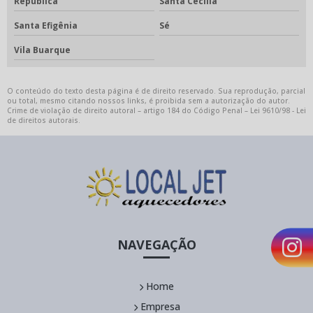
República
Santa Cecília
Santa Efigênia
Sé
Vila Buarque
O conteúdo do texto desta página é de direito reservado. Sua reprodução, parcial
ou total, mesmo citando nossos links, é proibida sem a autorização do autor.
Crime de violação de direito autoral – artigo 184 do Código Penal –
Lei 9610/98 - Lei
de direitos autorais
.
NAVEGAÇÃO
Home
Empresa